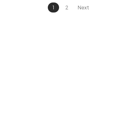
1
2
Next
in
connection
with
US
Let's Talk