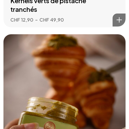
Kernels verts de pistache
tranchés
CHF
12,90
–
CHF
49,90