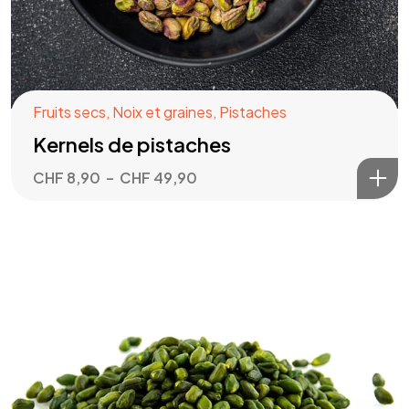
Fruits secs
,
Noix et graines
,
Pistaches
Kernels de pistaches
CHF
8,90
–
CHF
49,90