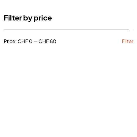
Filter by price
©2024 loeen.ch
Arocco.com
Price:
CHF 0
—
CHF 80
Filter
Products
Amandes crues 200g
CHF
4,00
Amandes grillées et salées 200g
CHF
4,40