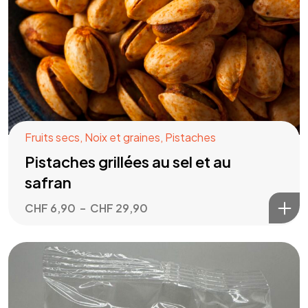
Fruits secs
,
Noix et graines
,
Pistaches
Pistaches grillées au sel et au
safran
CHF
6,90
–
CHF
29,90