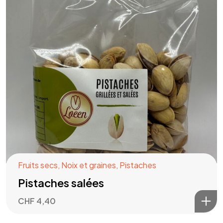
Fruits secs
,
Noix et graines
,
Pistaches
Pistaches salées
CHF
4,40